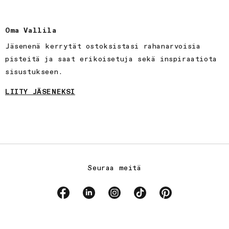
Oma Vallila
Jäsenenä kerrytät ostoksistasi rahanarvoisia
pisteitä ja saat erikoisetuja sekä inspiraatiota
sisustukseen.
LIITY JÄSENEKSI
Seuraa meitä
Facebook
Linkedin
Instagram
TikTok
Pinterest