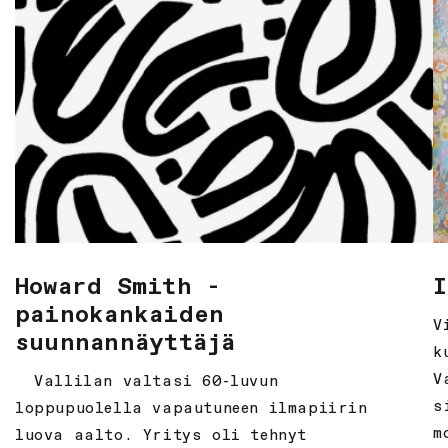
Howard Smith -
I
painokankaiden
V
suunnannäyttäjä
k
V
Vallilan valtasi 60-luvun
s
loppupuolella vapautuneen ilmapiirin
m
luova aalto. Yritys oli tehnyt