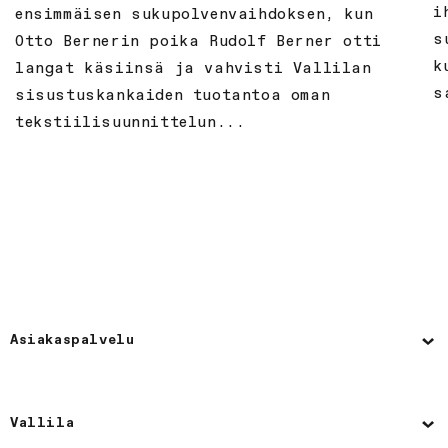
i
ensimmäisen sukupolvenvaihdoksen, kun
s
Otto Bernerin poika Rudolf Berner otti
k
langat käsiinsä ja vahvisti Vallilan
s
sisustuskankaiden tuotantoa oman
tekstiilisuunnittelun...
Asiakaspalvelu
Vallila