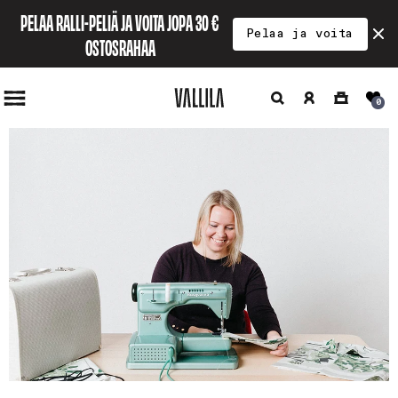
Ohita ja
PELAA RALLI-PELIÄ JA VOITA JOPA 30 € 
siirry
Pelaa ja voita
sisältöön
OSTOSRAHAA
Hae
Kirjaudu
Ostoskori
0
sisään