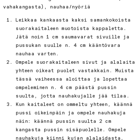
vahakangasta), nauhaa/nyöriä
Leikkaa kankaasta kaksi samankokoista
suorakaitaleen muotoista kappaletta.
Jätä noin 1 cm saumavarat sivuille ja
pussukan suulle n. 4 cm kääntövara
nauhaa varten.
Ompele suorakaitaleen sivut ja alalaita
yhteen oikeat puolet vastakkain. Muista
tässä vaiheessa aloittaa ja lopettaa
ompeleminen n. 4 cm päästä pussin
suulta, jotta nauhakujalle jää tilaa.
Kun kaitaleet on ommeltu yhteen, käännä
pussi oikeinpäin ja ompele nauhakuja
näin: käännä pussin suulta 2 cm
kangasta pussin sisäpuolelle. Ompele
nauhakuja kiinni kujan alalaidasta,