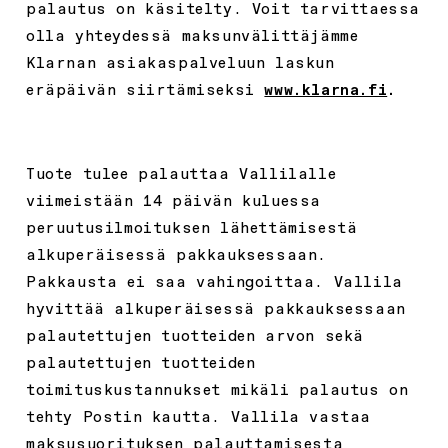
palautus on käsitelty. Voit tarvittaessa
olla yhteydessä maksunvälittäjämme
Klarnan asiakaspalveluun laskun
eräpäivän siirtämiseksi
www.klarna.fi
.
Tuote tulee palauttaa Vallilalle
viimeistään 14 päivän kuluessa
peruutusilmoituksen lähettämisestä
alkuperäisessä pakkauksessaan.
Pakkausta ei saa vahingoittaa. Vallila
hyvittää alkuperäisessä pakkauksessaan
palautettujen tuotteiden arvon sekä
palautettujen tuotteiden
toimituskustannukset mikäli palautus on
tehty Postin kautta. Vallila vastaa
maksusuorituksen palauttamisesta