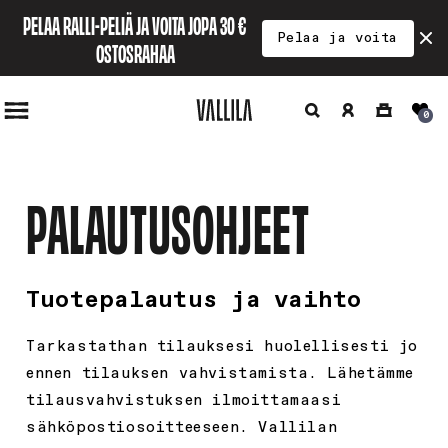
Ohita ja
PELAA RALLI-PELIÄ JA VOITA JOPA 30 € 
siirry
Pelaa ja voita
sisältöön
OSTOSRAHAA
Hae
Kirjaudu
Ostoskori
0
sisään
PALAUTUSOHJEET
Tuotepalautus ja vaihto
Tarkastathan tilauksesi huolellisesti jo
ennen tilauksen vahvistamista. Lähetämme
tilausvahvistuksen ilmoittamaasi
sähköpostiosoitteeseen. Vallilan