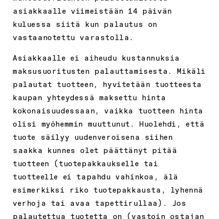
asiakkaalle viimeistään 14 päivän
kuluessa siitä kun palautus on
vastaanotettu varastolla.
Asiakkaalle ei aiheudu kustannuksia
maksusuoritusten palauttamisesta. Mikäli
palautat tuotteen, hyvitetään tuotteesta
kaupan yhteydessä maksettu hinta
kokonaisuudessaan, vaikka tuotteen hinta
olisi myöhemmin muuttunut. Huolehdi, että
tuote säilyy uudenveroisena siihen
saakka kunnes olet päättänyt pitää
tuotteen (tuotepakkaukselle tai
tuotteelle ei tapahdu vahinkoa, älä
esimerkiksi riko tuotepakkausta, lyhennä
verhoja tai avaa tapettirullaa). Jos
palautettua tuotetta on (vastoin ostajan