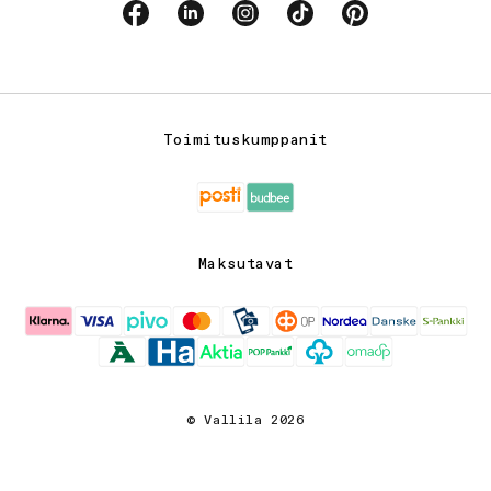
Facebook
Linkedin
Instagram
TikTok
Pinterest
Toimituskumppanit
Maksutavat
© Vallila 2026