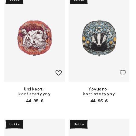
Unikeot-
Yövuoro-
koristetyyny
koristetyyny
Normaalihinta
Normaalihinta
44.95 €
44.95 €
Uutta
Uutta