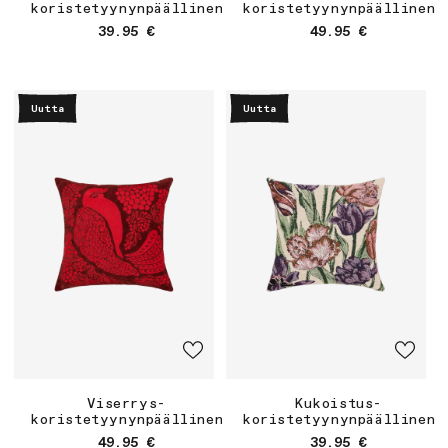
Viserrys-
Kukoistus-
koristetyynynpäällinen
koristetyynynpäällinen
Normaalihinta
Normaalihinta
49.95 €
39.95 €
Uutta
Uutta