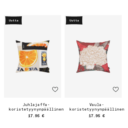
Juhlajaffa-
Vaula-
koristetyynynpäällinen
koristetyynynpäällinen
Normaalihinta
Normaalihinta
17.95 €
17.95 €
Uutta
Uutta