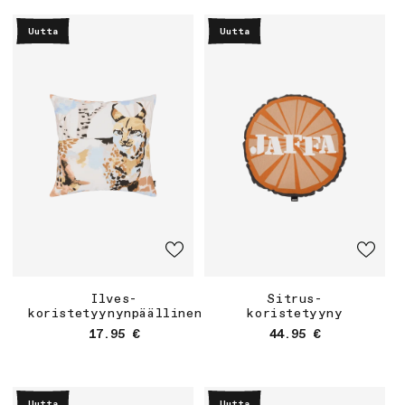
Ilves-
Sitrus-
koristetyynynpäällinen
koristetyyny
Normaalihinta
Normaalihinta
17.95 €
44.95 €
Uutta
Uutta