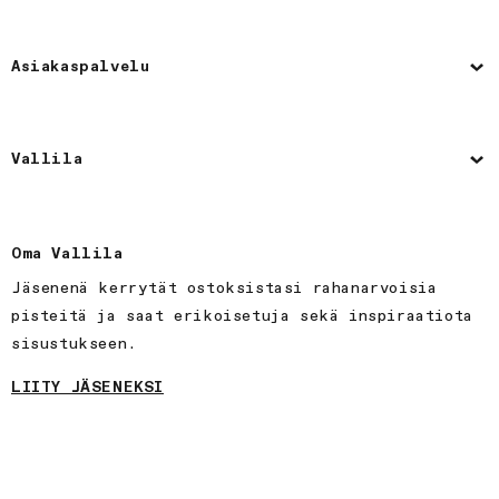
Vallila
Oma Vallila
Jäsenenä kerrytät ostoksistasi rahanarvoisia
pisteitä ja saat erikoisetuja sekä inspiraatiota
sisustukseen.
LIITY JÄSENEKSI
Seuraa meitä
Facebook
Linkedin
Instagram
TikTok
Pinterest