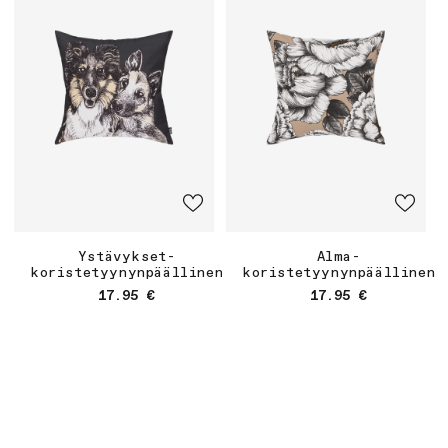
Ystävykset-
Alma-
koristetyynynpäällinen
koristetyynynpäällinen
Normaalihinta
Normaalihinta
17.95 €
17.95 €
Asiakaspalvelu