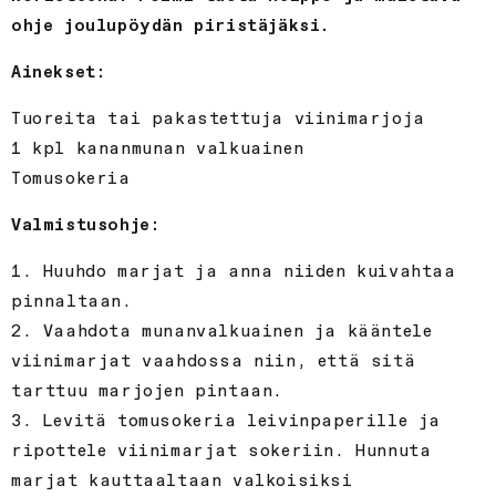
ohje joulupöydän piristäjäksi.
Ainekset:
Tuoreita tai pakastettuja viinimarjoja
1 kpl kananmunan valkuainen
Tomusokeria
Valmistusohje:
1. Huuhdo marjat ja anna niiden kuivahtaa
pinnaltaan.
2. Vaahdota munanvalkuainen ja kääntele
viinimarjat vaahdossa niin, että sitä
tarttuu marjojen pintaan.
3. Levitä tomusokeria leivinpaperille ja
ripottele viinimarjat sokeriin. Hunnuta
marjat kauttaaltaan valkoisiksi