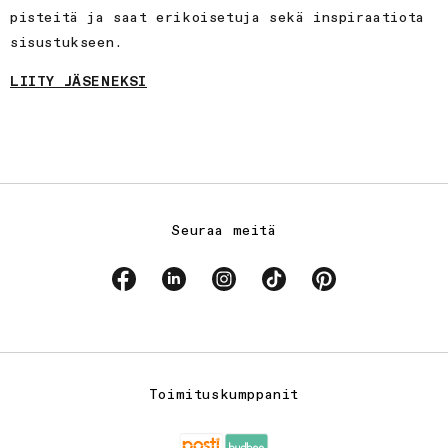
pisteitä ja saat erikoisetuja sekä inspiraatiota
sisustukseen.
LIITY JÄSENEKSI
Seuraa meitä
Facebook
Linkedin
Instagram
TikTok
Pinterest
Toimituskumppanit