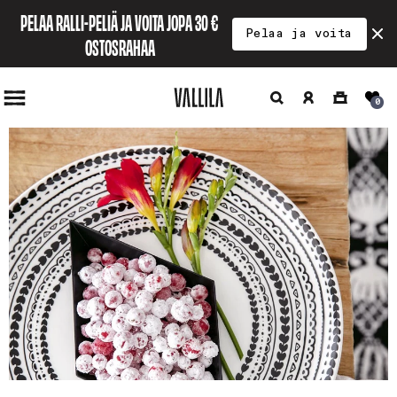
Ohita ja
PELAA RALLI-PELIÄ JA VOITA JOPA 30 € 
siirry
Pelaa ja voita
sisältöön
OSTOSRAHAA
Hae
Kirjaudu
Ostoskori
0
sisään