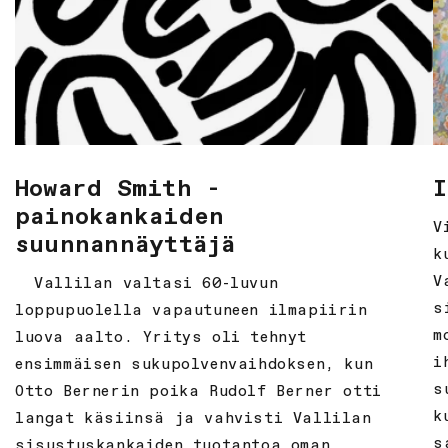
Howard Smith -
I
painokankaiden
V
suunnannäyttäjä
k
V
Vallilan valtasi 60-luvun
s
loppupuolella vapautuneen ilmapiirin
m
luova aalto. Yritys oli tehnyt
i
ensimmäisen sukupolvenvaihdoksen, kun
s
Otto Bernerin poika Rudolf Berner otti
k
langat käsiinsä ja vahvisti Vallilan
s
sisustuskankaiden tuotantoa oman