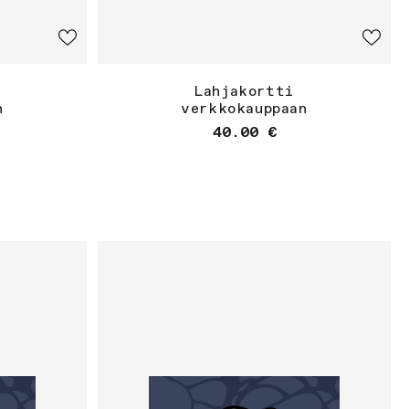
Lahjakortti
n
verkkokauppaan
nta
Normaalihinta
40.00 €