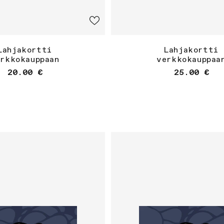
Lahjakortti
Lahjakortti
erkkokauppaan
verkkokauppaa
Normaalihinta
Normaalihi
20.00 €
25.00 €