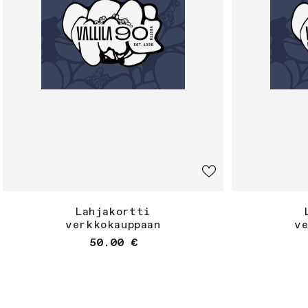
Lahjakortti
verkkokauppaan
v
Normaalihinta
50.00 €