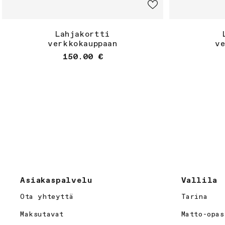
Lahjakortti
verkkokauppaan
v
Normaalihinta
150.00 €
Asiakaspalvelu
Vallila
Ota yhteyttä
Tarina
Maksutavat
Matto-opas