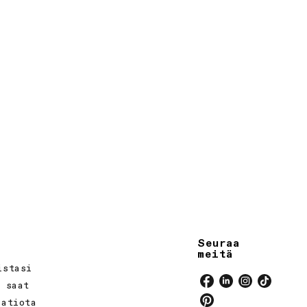
Seuraa
meitä
istasi
a saat
Facebook
Linkedin
Instagram
TikTok
aatiota