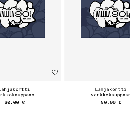
Lahjakortti
Lahjakortti
erkkokauppaan
verkkokauppaa
Normaalihinta
Normaalihi
60.00 €
80.00 €