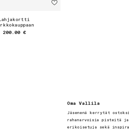
Lahjakortti
erkkokauppaan
Normaalihinta
200.00 €
Oma Vallila
Jäsenenä kerrytät ostoks
rahanarvoisia pisteitä j
erikoisetuja sekä inspir