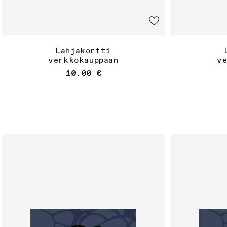
Lahjakortti
verkkokauppaan
v
Normaalihinta
10.00 €