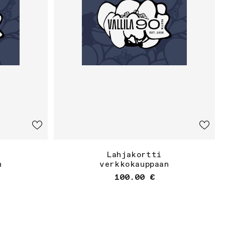
Lahjakortti
n
verkkokauppaan
nta
Normaalihinta
100.00 €