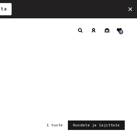
ita
Hae
Kirjaudu
Ostoskori
0
sisään
1 tuote
Suodata ja lajittele