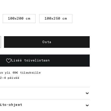
100x200 cm
100x250 cm
Osta
sää
otteen
ella-
ytävämatto
Lisää toivelistaan
ärää
us yli 69€ tilauksille
2–4 päivää
ito-ohjeet