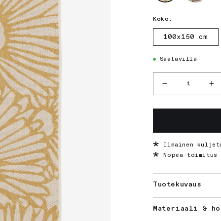
Koko:
Tuotteen
100x150 cm
koko
Saatavilla
Määrä
Vähennä
Li
tuotteen
tu
Stella-
St
käytävämatto
kä
määrää
mä
Ilmainen kuljet
Nopea toimitus 
Tuotekuvaus
Materiaali & ho