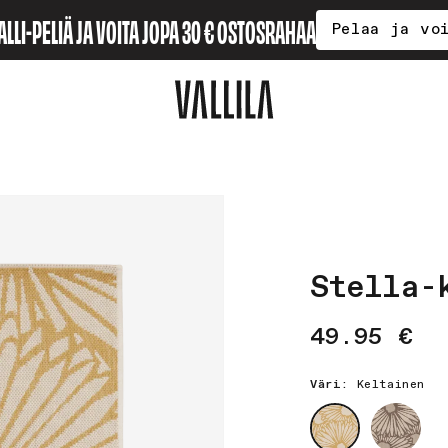
ALLI-PELIÄ JA VOITA JOPA 30 € OSTOSRAHAA
Pelaa ja vo
Stella-
Normaalih
49.95 €
Väri:
Keltainen
Väri