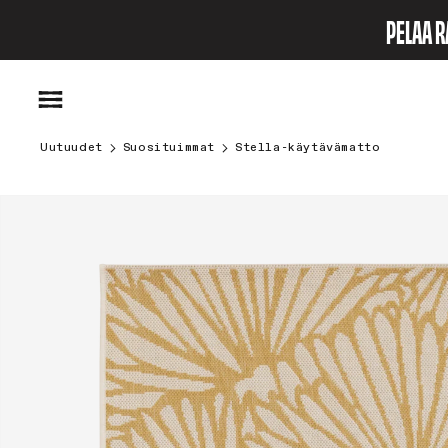
Ohita ja
PELAA R
siirry
sisältöön
Uutuudet
Suosituimmat
Stella-käytävämatto
Siirry
tuotetietoihin