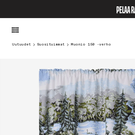
Ohita ja
PELAA R
siirry
sisältöön
Uutuudet
Suosituimmat
Muonio 150 -verho
Siirry
tuotetietoihin