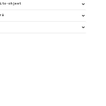
ito-ohjeet
rä