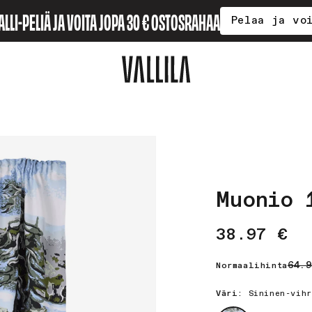
ALLI-PELIÄ JA VOITA JOPA 30 € OSTOSRAHAA
Pelaa ja vo
Muonio 
Myyntihin
No
38.97 €
64.9
Normaalihinta
Väri:
Sininen-vihr
Väri