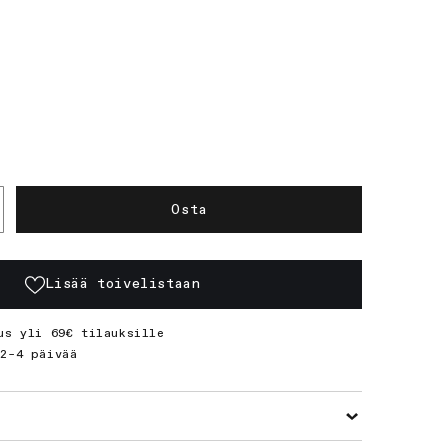
Osta
sää
otteen
onio
0
Lisää toivelistaan
rho
us yli 69€ tilauksille
ärää
2–4 päivää