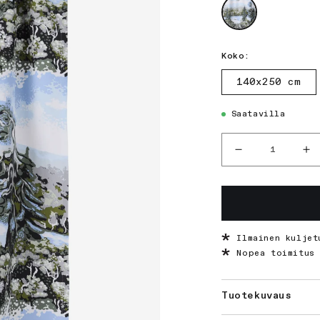
Koko:
140x250
140x250 cm
cm
Saatavilla
Määrä
Vähennä
Li
tuotteen
tu
Muonio
Mu
150
15
-
-
verho
ve
Ilmainen kuljet
määrää
mä
Nopea toimitus 
Tuotekuvaus