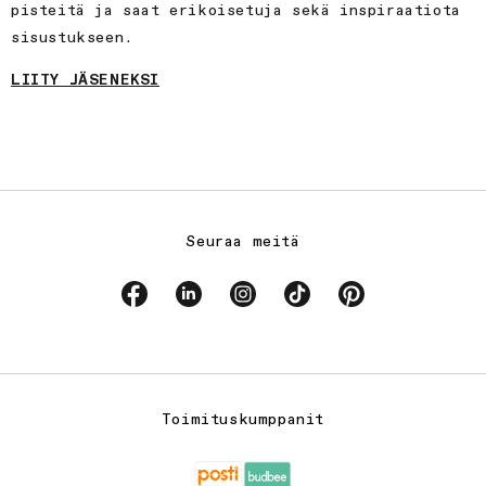
pisteitä ja saat erikoisetuja sekä inspiraatiota
sisustukseen.
LIITY JÄSENEKSI
Seuraa meitä
Facebook
Linkedin
Instagram
TikTok
Pinterest
Toimituskumppanit