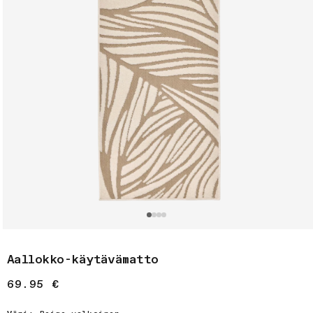
Avaa
aineisto
Aallokko-käytävämatto
1
modaalisessa
ikkunassa
Normaalihinta
69.95 €