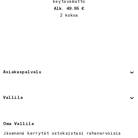
käytävämatto
Normaalihinta
Alk. 49.95 €
2 kokoa
Asiakaspalvelu
Vallila
Oma Vallila
Jäsenenä kerrytät ostoksistasi rahanarvoisia