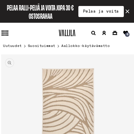
Ohita ja
PELAA RALLI-PELIÄ JA VOITA JOPA 30 € 
siirry
Pelaa ja voita
sisältöön
OSTOSRAHAA
Hae
Kirjaudu
Ostoskori
0
sisään
Uutuudet
Suosituimmat
Aallokko-käytävämatto
Siirry
tuotetietoihin