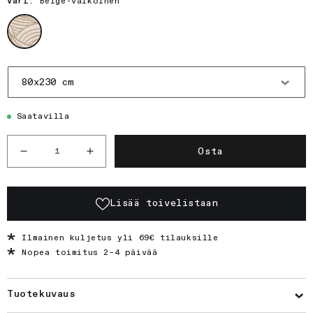
Väri:
Beige-valkoinen
Väri
Tuotteen
koko
Saatavilla
Määrä
Osta
Vähennä
Lisää
tuotteen
tuotteen
Aallokko-
Aallokko-
käytävämatto
käytävämatto
Lisää toivelistaan
määrää
määrää
Ilmainen kuljetus yli 69€ tilauksille
Nopea toimitus 2–4 päivää
Tuotekuvaus