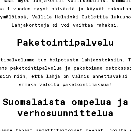
e saat myös lahjakortit valitsemallasi summall
sa 1 vuoden myyntipäivästä ja käyvät maksutap
ymälöissä, Vallila Helsinki Outlettia lukuun
Lahjakortteja ei voi vaihtaa rahaksi.
Paketointipalvelu
ntipalvelumme tuo helpotusta lahjaostoksiin. T
mme paketointipalvelua ja paketoimme ostokses
isiin niin, että lahja on valmis annettavaksi 
emmekä veloita paketointimaksua!
Suomalaista ompelua ja
verhosuunnittelua
sämme tapaat ammattitaitoiset myyjät, joilta 