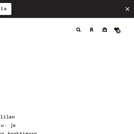
ita
Hae
Kirjaudu
Ostoskori
0
sisään
lilan
lu- ja
oa hankkimaan