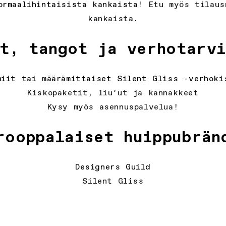
ormaalihintaisista kankaista!
Etu myös tilaus
kankaista.
t, tangot ja verhotarv
miit tai määrämittaiset Silent Gliss -verhoki
Kiskopaketit, liu’ut ja kannakkeet
Kysy myös asennuspalvelua!
rooppalaiset huippubrän
Designers Guild
Silent Gliss