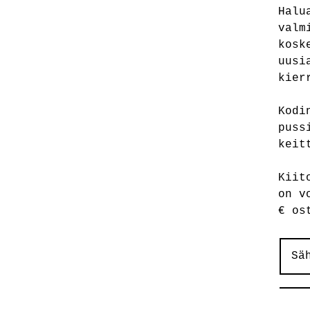
Halu
valm
kosk
uusi
kier
Kodi
puss
keit
Kiit
on v
€ os