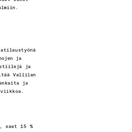
ulmiin.
tatilaustyönä
hojen ja
stiilejä ja
ltää Vallilan
ankaita ja
 viikkoa.
e, saat 15 %