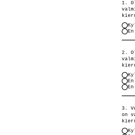
1. O
valm
kier
Ky
En
2. O
valm
kier
Ky
En
En
3. V
on v
kier
Ky