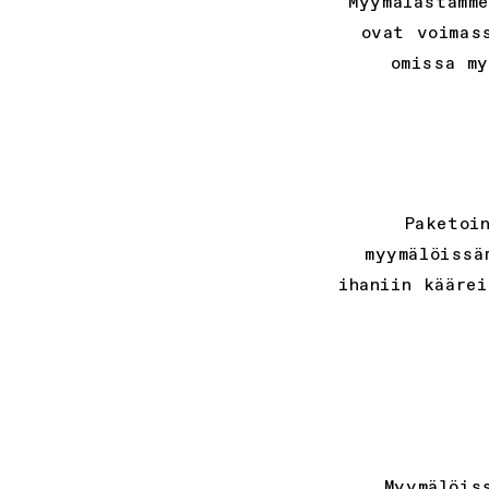
Myymälästämm
ovat voimas
omissa my
Paketoi
myymälöissä
ihaniin kääre
Myymälöis