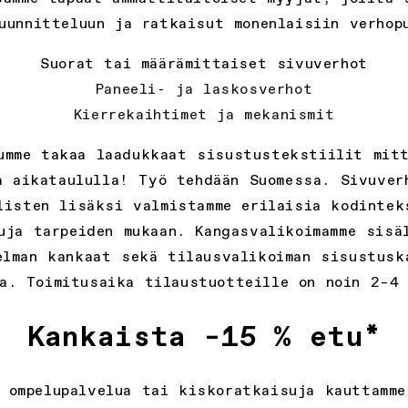
uunnitteluun ja ratkaisut monenlaisiin verhop
Suorat tai määrämittaiset sivuverhot
Paneeli- ja laskosverhot
Kierrekaihtimet ja mekanismit
umme takaa laadukkaat sisustustekstiilit mit
a aikataululla! Työ tehdään Suomessa. Sivuver
listen lisäksi valmistamme erilaisia kodintek
uja tarpeiden mukaan. Kangasvalikoimamme sisä
elman kankaat sekä tilausvalikoiman sisustusk
a. Toimitusaika tilaustuotteille on noin 2–4
Kankaista –15 % etu*
 ompelupalvelua tai kiskoratkaisuja kauttamm