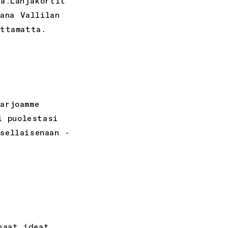
a.Lahjakortit
ana Vallilan
ottamatta.
arjoamme
i puolestasi
sellaisenaan -
saat ideat