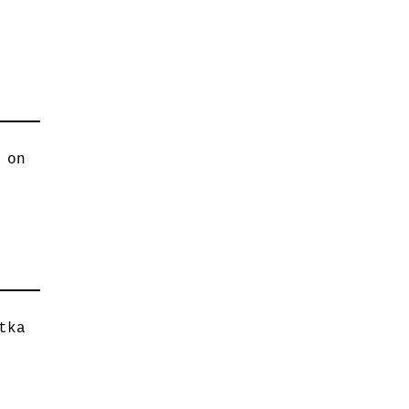
 on
tka