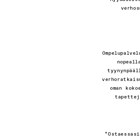
verhos
Ompelupalvel
nopeall
tyynynpääl
verhoratkais
oman koko
tapettej
*Ostaessasi