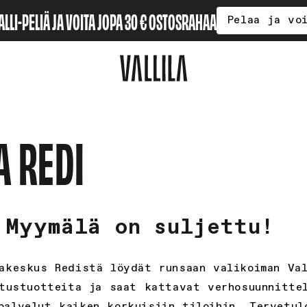
ALLI-PELIÄ JA VOITA JOPA 30 € OSTOSRAHAA
Pelaa ja vo
A REDI
Myymälä on suljettu!
pakeskus Redistä löydät runsaan valikoiman Val
tustuotteita ja saat kattavat verhosuunnitte
palvelut kaiken korkuisiin tiloihin. Tervetul