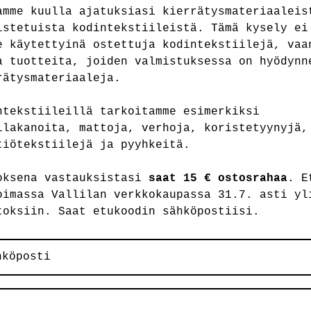
amme kuulla ajatuksiasi kierrätysmateriaaleis
istetuista kodintekstiileistä. Tämä kysely ei
e käytettyinä ostettuja kodintekstiilejä, vaa
a tuotteita, joiden valmistuksessa on hyödynn
rätysmateriaaleja.
ntekstiileillä tarkoitamme esimerkiksi
ilakanoita, mattoja, verhoja, koristetyynyjä,
tiötekstiilejä ja pyyhkeitä.
oksena vastauksistasi
saat 15 € ostosraha
a
. E
oimassa Vallilan verkkokaupassa 31.7. asti yl
toksiin. Saat etukoodin sähköpostiisi.