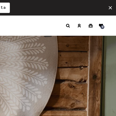
ita
Hae
Kirjaudu
Ostoskori
0
sisään