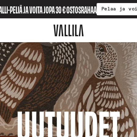
ALLI-PELIÄ JA VOITA JOPA 30 € OSTOSRAHAA
Pelaa ja vo
UUTUUDET