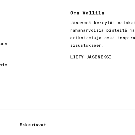
Oma Vallila
Jäsenenä kerrytät ostoks
rahanarvoisia pisteitä j
erikoisetuja sekä inspir
uus
sisustukseen.
LIITY JÄSENEKSI
hin
Maksutavat