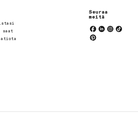
Seuraa
meitä
istasi
a saat
Facebook
Linkedin
Instagram
TikTok
aatiota
Pinterest