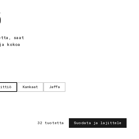
%
etta, saat
ja kokoa
eittiö
Kankaat
Jaffa
32 tuotetta
Suodata ja lajittele