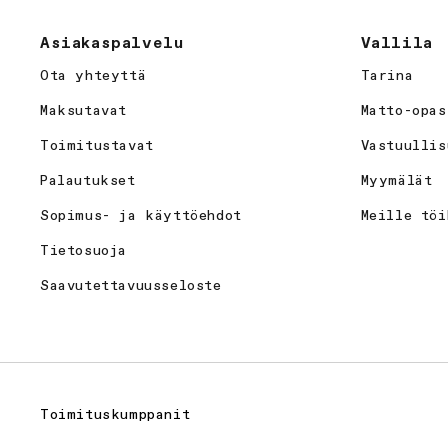
Asiakaspalvelu
Vallila
Ota yhteyttä
Tarina
Maksutavat
Matto-opas
Toimitustavat
Vastuullis
Palautukset
Myymälät
Sopimus- ja käyttöehdot
Meille töi
Tietosuoja
Saavutettavuusseloste
Toimituskumppanit