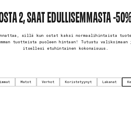
OSTA 2, SAAT EDULLISEMMASTA -50
nnattaa, sillä kun ostat kaksi normaalihintaista tuot
emman tuotteista puoleen hintaan! Tutustu valikoimaan 
itsellesi etuhintainen kokonaisuus.
immat
Matot
Verhot
Koristetyynyt
Lakanat
K