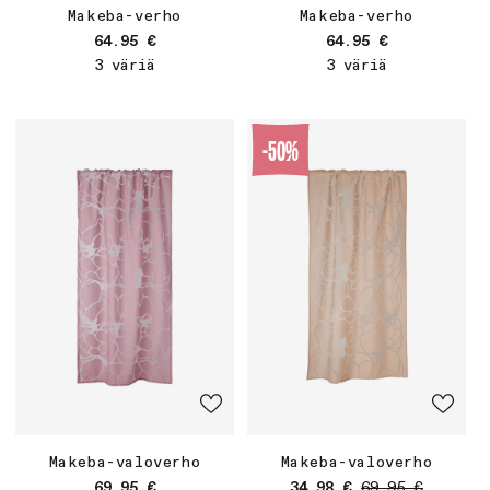
Makeba-verho
Makeba-verho
Normaalihinta
Normaalihinta
64.95 €
64.95 €
3 väriä
3 väriä
-50%
Makeba-valoverho
Makeba-valoverho
Normaalihinta
Myyntihinta
Normaalihinta
69.95 €
34.98 €
69.95 €