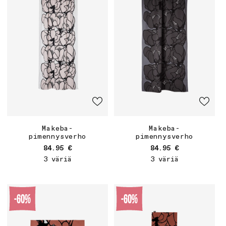
Makeba-
Makeba-
pimennysverho
pimennysverho
Normaalihinta
Normaalihinta
84.95 €
84.95 €
3 väriä
3 väriä
-60%
-60%