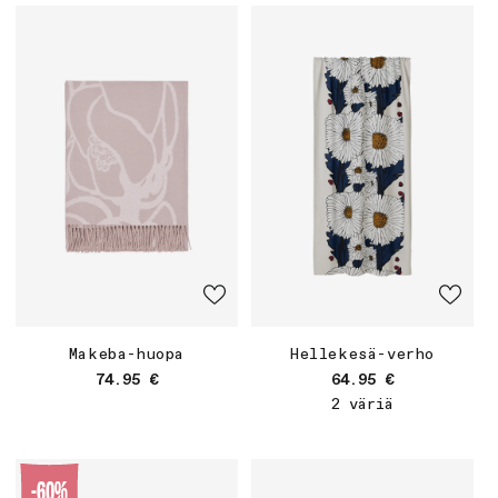
Makeba-huopa
Hellekesä-verho
Normaalihinta
Normaalihinta
74.95 €
64.95 €
2 väriä
-60%