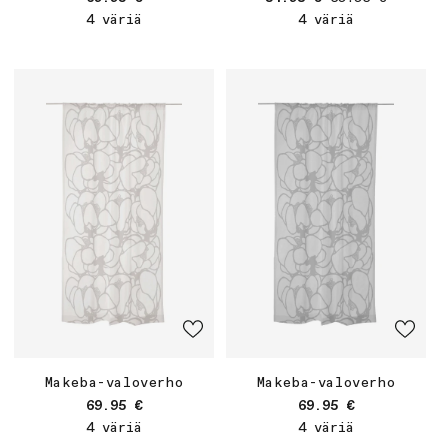
4 väriä
4 väriä
Makeba-valoverho
Makeba-valoverho
Normaalihinta
Normaalihinta
69.95 €
69.95 €
4 väriä
4 väriä