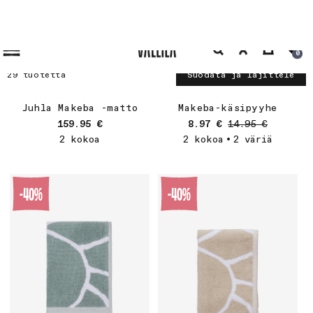
Juhla Makeba -matto
Makeba-käsipyyhe
Normaalihinta
Myyntihinta
Normaalihinta
159.95 €
8.97 €
14.95 €
2 kokoa
2 kokoa
2 väriä
•
-40%
-40%