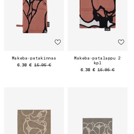
Makeba-patakinnas
Makeba-patalappu 2
kpl
Myyntihinta
Normaalihinta
6.38 €
15.95 €
Myyntihinta
Normaalihinta
6.38 €
15.95 €