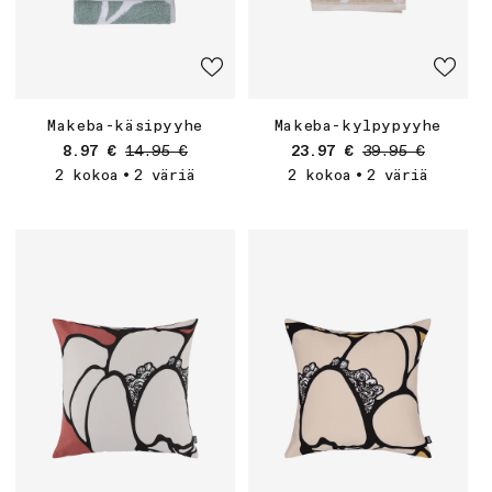
Makeba-käsipyyhe
Makeba-kylpypyyhe
Myyntihinta
Normaalihinta
Myyntihinta
Normaalihinta
8.97 €
14.95 €
23.97 €
39.95 €
2 kokoa
2 väriä
2 kokoa
2 väriä
•
•