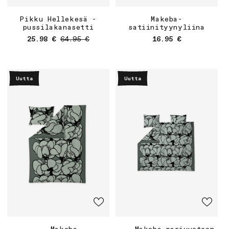
Pikku Hellekesä -
Makeba-
pussilakanasetti
satiinityynyliina
Myyntihinta
Normaalihinta
Normaalihinta
25.98 €
64.95 €
16.95 €
Uutta
Uutta