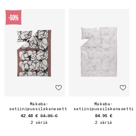
-50%
Makeba-
Makeba-
satiinipussilakanasetti
satiinipussilakanasetti
Myyntihinta
Normaalihinta
Normaalihinta
42.48 €
84.95 €
84.95 €
2 väriä
2 väriä