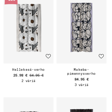
Hellekesä-verho
Makeba-
pimennysverho
Myyntihinta
Normaalihinta
25.98 €
64.95 €
Normaalihinta
84.95 €
2 väriä
3 väriä