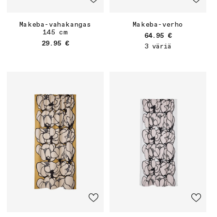
Makeba-vahakangas
Makeba-verho
145 cm
Normaalihinta
64.95 €
Normaalihinta
29.95 €
3 väriä