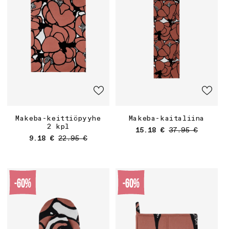
Makeba-keittiöpyyhe
Makeba-kaitaliina
2 kpl
Myyntihinta
Normaalihinta
15.18 €
37.95 €
Myyntihinta
Normaalihinta
9.18 €
22.95 €
-60%
-60%