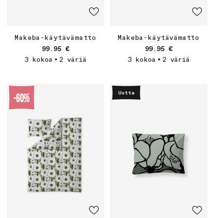
Makeba-käytävämatto
Makeba-käytävämatto
Normaalihinta
Normaalihinta
99.95 €
99.95 €
3 kokoa
2 väriä
3 kokoa
2 väriä
•
•
-60%
Uutta