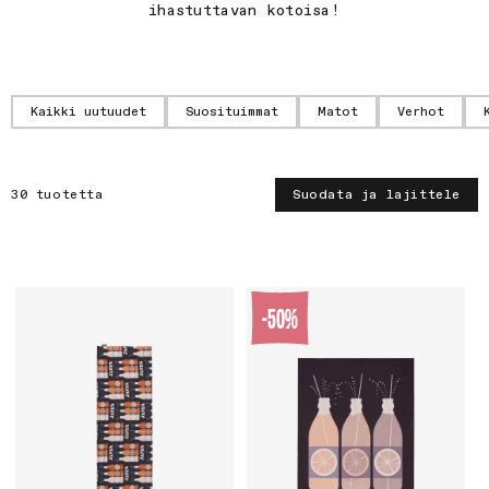
ihastuttavan kotoisa!
Kaikki uutuudet
Suosituimmat
Matot
Verhot
30 tuotetta
Suodata ja lajittele
-50%