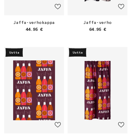
Jaffa-verhokappa
Jaffa-verho
Normaalihinta
Normaalihinta
44.95 €
64.95 €
Uutta
Uutta