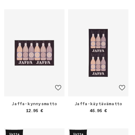
Jaffa-kynnysmatto
Jaffa-käytävämatto
Normaalihinta
Normaalihinta
12.95 €
45.95 €
Uutta
Uutta