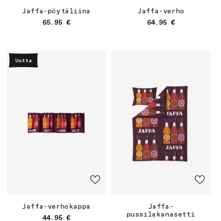
Jaffa-pöytäliina
Jaffa-verho
Normaalihinta
Normaalihinta
65.95 €
64.95 €
Uutta
Jaffa-verhokappa
Jaffa-
pussilakanasetti
Normaalihinta
44.95 €