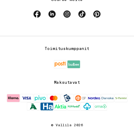
Facebook
Linkedin
Instagram
TikTok
Pinterest
Toimituskumppanit
Maksutavat
© Vallila 2026