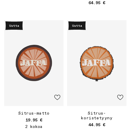
Normaalihinta
64.95 €
Uutta
Uutta
Sitrus-matto
Sitrus-
koristetyyny
Normaalihinta
19.95 €
Normaalihinta
44.95 €
2 kokoa