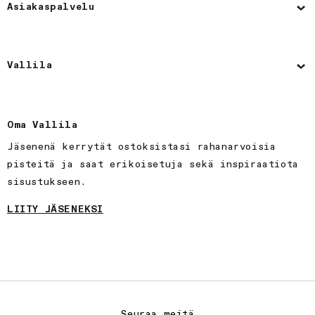
Asiakaspalvelu
Vallila
Oma Vallila
Jäsenenä kerrytät ostoksistasi rahanarvoisia
pisteitä ja saat erikoisetuja sekä inspiraatiota
sisustukseen.
LIITY JÄSENEKSI
Seuraa meitä