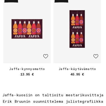
Jaffa-kynnysmatto
Jaffa-käytävämatto
Normaalihinta
Normaalihinta
13.95 €
45.95 €
Jaffa-kuosiin on taltioitu mestarikuvittaja
Erik Bruunin suunnittelema
julistegrafiikka