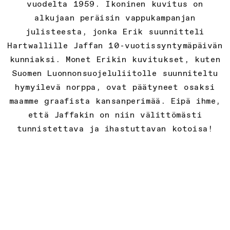
vuodelta 1959. Ikoninen kuvitus on
alkujaan peräisin
vappukampanjan
julisteesta, jonka Erik suunnitteli
Hartwallille Jaffan
10-vuotissyntymäpäivän
kunniaksi. Monet Erikin kuvitukset, kuten
Suomen Luonnonsuojeluliitolle suunniteltu
hymyilevä norppa, ovat
päätyneet osaksi
maamme graafista kansanperimää. Eipä ihme,
että
Jaffakin on niin välittömästi
tunnistettava ja ihastuttavan kotoisa!