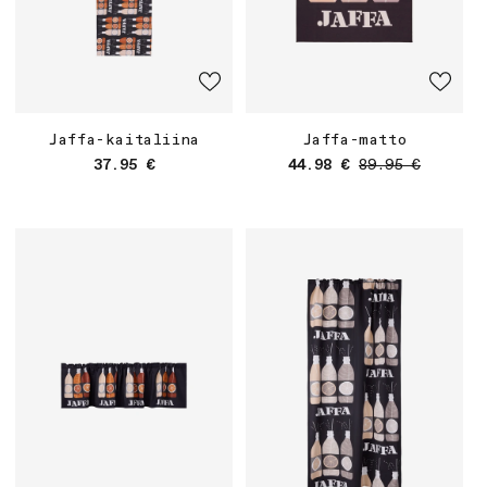
Jaffa-kaitaliina
Jaffa-matto
Normaalihinta
Myyntihinta
Normaalihinta
37.95 €
44.98 €
89.95 €