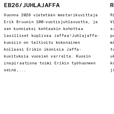
EB26/JUHLAJAFFA
R
Vuonna 2026 vietetään mestarikuvittaja
R
Erik Bruunin 100-vuotisjuhlavuotta, ja
V
sen kunniaksi kehtaakin kohottaa
s
lasilliset kuplivaa Jaffaa!Juhlajaffa-
p
kuosiin on taltioitu kokonainen
m
kollaasi Erikin ikonisia Jaffa-
t
kuvituksia vuosien varrelta. Kuosin
u
inspiraationa toimi Erikin työhuoneen
k
seinä,...
j