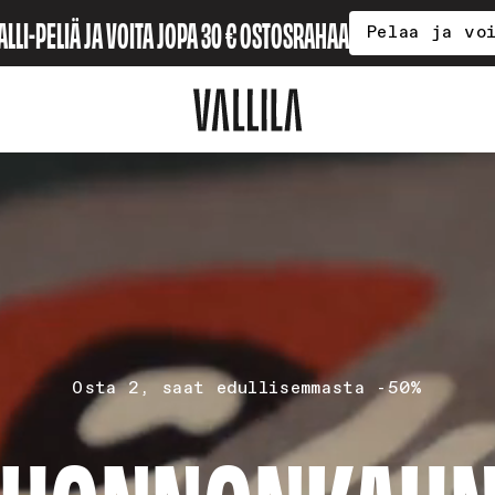
ALLI-PELIÄ JA VOITA JOPA 30 € OSTOSRAHAA
Pelaa ja vo
Osta 2, saat edullisemmasta -50%