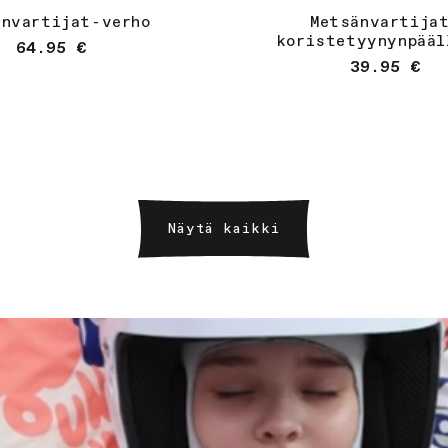
änvartijat-verho
Metsänvartija
koristetyynynpääl
Normaalihinta
64.95 €
Osta
Osta
Normaalihi
39.95 €
Näytä kaikki