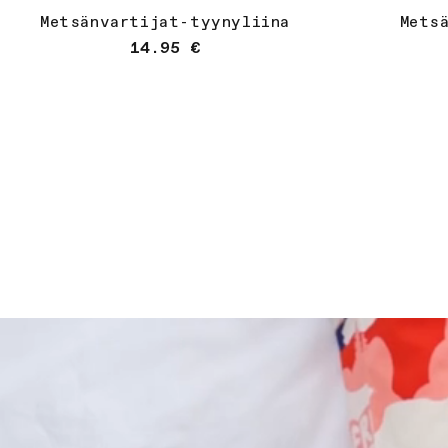
Metsänvartijat-tyynyliina
Mets
Normaalihinta
14.95 €
Osta