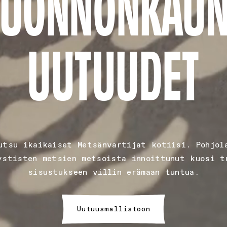
LUONNONKAUN
UUTUUDET
utsu ikaikaiset Metsänvartijat kotiisi. Pohjol
ystisten metsien metsoista innoittunut kuosi t
sisustukseen villin erämaan tuntua.
Uutuusmallistoon