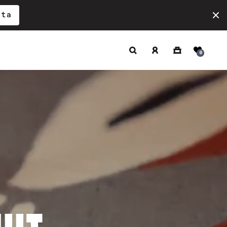
ita
Hae
Kirjaudu
Ostoskori
0
sisään