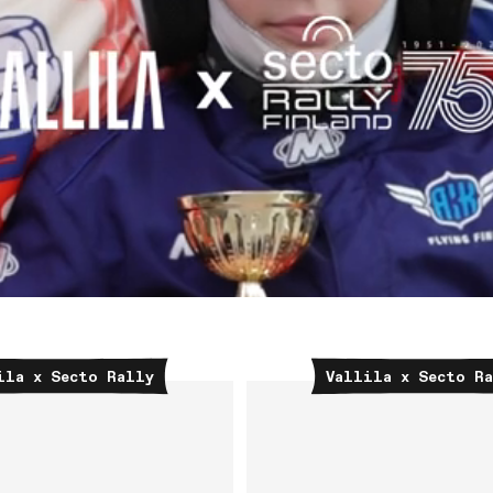
ila x Secto Rally
Vallila x Secto R