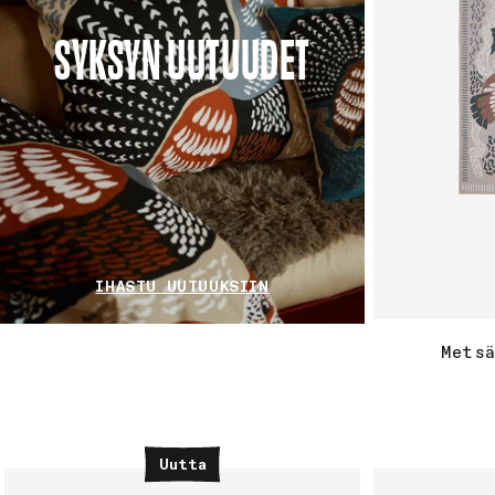
SYKSYN UUTUUDET
IHASTU UUTUUKSIIN
Mets
Uutta