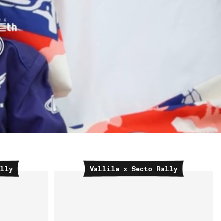
ally
Vallila x Secto Rally