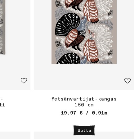
t-
Metsänvartijat-kangas
ti
150 cm
Osta
nta
Normaalihinta
19.97 €
/ 0.91m
ä
Uutta