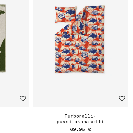
Turboralli-
pussilakanasetti
nta
Osta
Normaalihinta
69.95 €