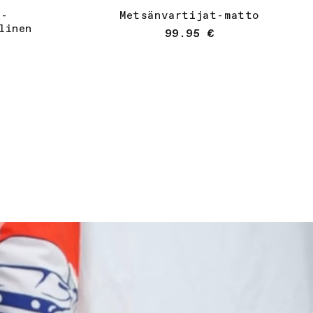
t-
Metsänvartijat-matto
linen
Normaalihinta
99.95 €
Osta
nta