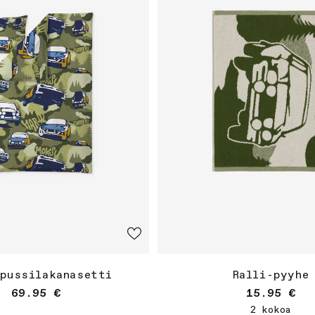
-pussilakanasetti
Ralli-pyyhe
Normaalihinta
Normaalihi
69.95 €
15.95 €
Osta
2 kokoa