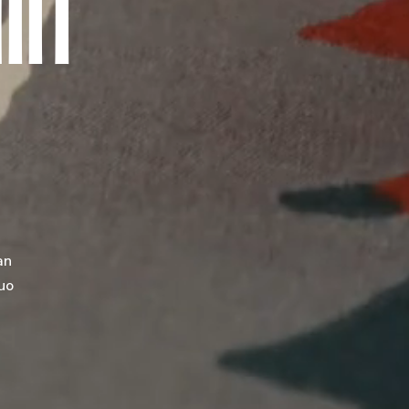
IIT
an
uo