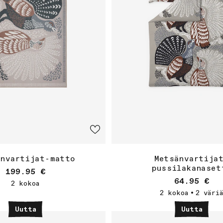
änvartijat-matto
Metsänvartija
pussilakanaset
Normaalihinta
199.95 €
Normaalihi
64.95 €
2 kokoa
2 kokoa
2 väri
•
Uutta
Uutta