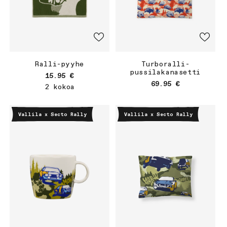
Ralli-pyyhe
Turboralli-
pussilakanasetti
Normaalihinta
15.95 €
Normaalihinta
69.95 €
2 kokoa
Vallila x Secto Rally
Vallila x Secto Rally