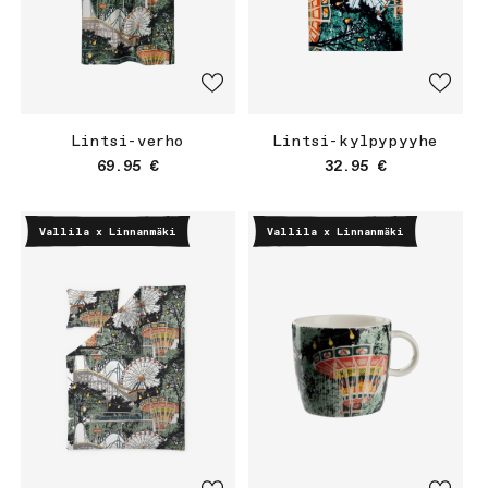
Lintsi-verho
Lintsi-kylpypyyhe
Normaalihinta
Normaalihinta
69.95 €
32.95 €
Vallila x Linnanmäki
Vallila x Linnanmäki