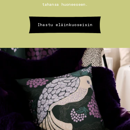
tahansa huoneeseen.
Ihastu eläinkuoseisin