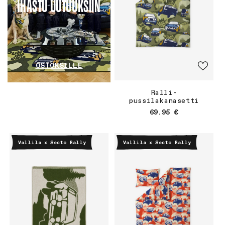
IHASTU UUTUUKSIIN
OSTOKSILLE
Ralli-
pussilakanasetti
Normaalihinta
69.95 €
Vallila x Secto Rally
Vallila x Secto Rally