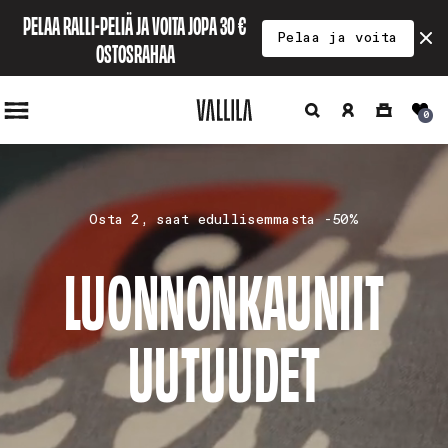
Ohita ja
PELAA RALLI-PELIÄ JA VOITA JOPA 30 € 
siirry
Pelaa ja voita
sisältöön
OSTOSRAHAA
Hae
Kirjaudu
Ostoskori
0
sisään
Osta 2, saat edullisemmasta -50%
LUONNONKAUNIIT
UUTUUDET