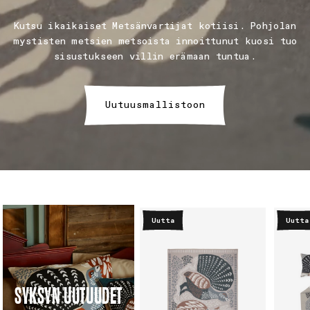
Kutsu ikaikaiset Metsänvartijat kotiisi. Pohjolan
mystisten metsien metsoista innoittunut kuosi tuo
sisustukseen villin erämaan tuntua.
Uutuusmallistoon
Uutta
Uutta
SYKSYN UUTUUDET