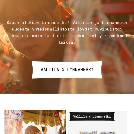
Kauan eläköön Linnanmäki! Vallilan ja Linnanmäen
uudesta yhteismallistosta löydät huvipuiston
rakastetuimpia laitteita – sekä tietty ripauksen
taikaa.
VALLILA X LINNANMÄKI
Vallila x Linnanmäki