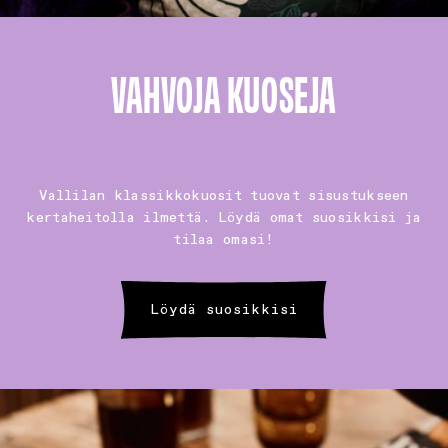
VAHVOJA KUOSEJA
Vallilan klassikkokuosit tuovat sisustukseen
kertaheitolla ilmettä. Löydä omat suosikkisi ja
tilaa omasi!
Löydä suosikkisi