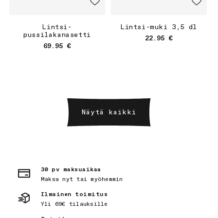
Lintsi-
Lintsi-muki 3,5 dl
pussilakanasetti
Normaalihinta
22.95 €
Normaalihinta
69.95 €
Näytä kaikki
30 pv maksuaikaa
Maksa nyt tai myöhemmin
Ilmainen toimitus
Yli 69€ tilauksille