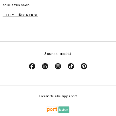
sisustukseen.
LIITY JÄSENEKSI
Seuraa meitä
Facebook
Linkedin
Instagram
TikTok
Pinterest
Toimituskumppanit