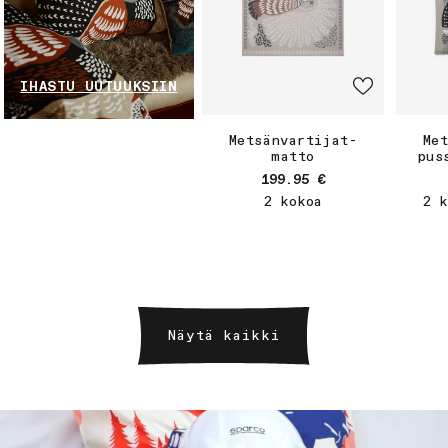
IHASTU UUTUUKSIIN
Metsänvartijat-
Me
matto
pus
Normaalihinta
199.95 €
2 kokoa
2 k
Näytä kaikki