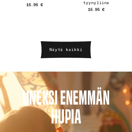
tyynyliina
Normaalihinta
15.95 €
Normaalihinta
15.95 €
Näytä kaikki
UNEKSI ENEMMÄN
HUPIA