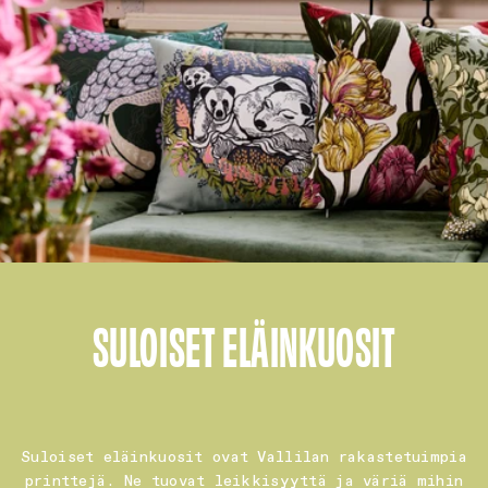
SULOISET ELÄINKUOSIT
Suloiset eläinkuosit ovat Vallilan rakastetuimpia
printtejä. Ne tuovat leikkisyyttä ja väriä mihin