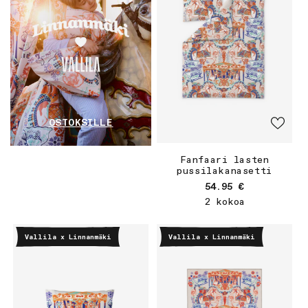
OSTOKSILLE
Fanfaari lasten
pussilakanasetti
Normaalihinta
54.95 €
2 kokoa
Vallila x Linnanmäki
Vallila x Linnanmäki