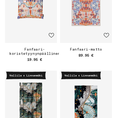
Fanfaari-
Fanfaari-matto
koristetyynynpäällinen
Normaalihinta
89.95 €
Normaalihinta
19.95 €
Vallila x Linnanmäki
Vallila x Linnanmäki