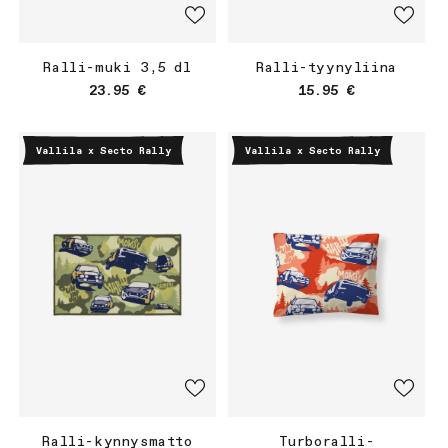
Ralli-muki 3,5 dl
Ralli-tyynyliina
Normaalihinta
Normaalihinta
23.95 €
15.95 €
Vallila x Secto Rally
Vallila x Secto Rally
Ralli-kynnysmatto
Turboralli-