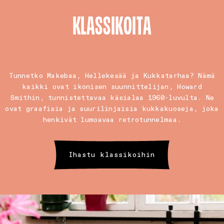
KLASSIKOITA
Tunnetko Makebaa, Hellekesää ja Kukkatarhaa? Nämä
kaikki ovat ikonisen suunnittelijan, Howard
Smithin, tunnistettavaa käsialaa 1960-luvulta. Ne
ovat graafisia ja suurilinjaisia kukkakuoseja, joka
henkivät lumoavaa retrotunnelmaa.
Ihastu klassikoihin