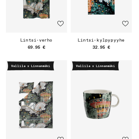
Lintsi-verho
Lintsi-kylpypyyhe
Normaalihinta
Normaalihinta
69.95 €
32.95 €
Vallila x Linnanmäki
Vallila x Linnanmäki