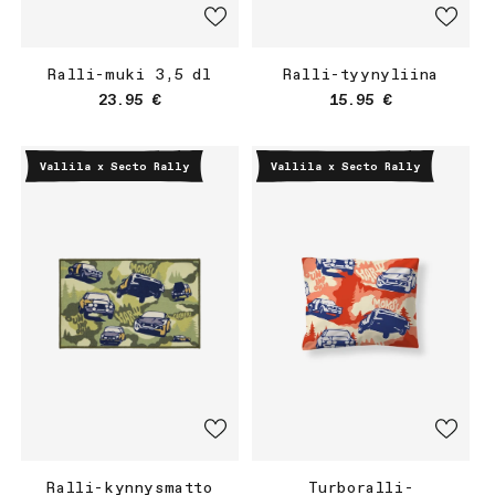
Ralli-muki 3,5 dl
Ralli-tyynyliina
Normaalihinta
Normaalihinta
23.95 €
15.95 €
Vallila x Secto Rally
Vallila x Secto Rally
Ralli-kynnysmatto
Turboralli-