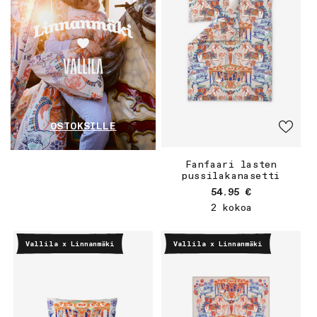
OSTOKSILLE
Fanfaari lasten
pussilakanasetti
Normaalihinta
54.95 €
2 kokoa
Vallila x Linnanmäki
Vallila x Linnanmäki