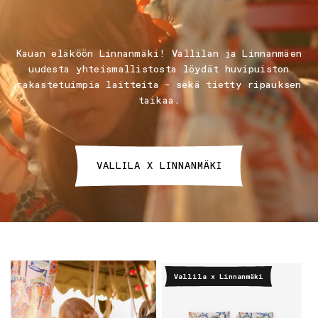
Kauan eläköön Linnanmäki! Vallilan ja Linnanmäen
uudesta yhteismallistosta löydät huvipuiston
rakastetuimpia laitteita – sekä tietty ripauksen
taikaa.
VALLILA X LINNANMÄKI
Vallila x Linnanmäki