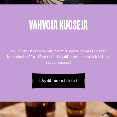
VAHVOJA KUOSEJA
Vallilan klassikkokuosit tuovat sisustukseen
kertaheitolla ilmettä. Löydä omat suosikkisi ja
tilaa omasi!
Löydä suosikkisi