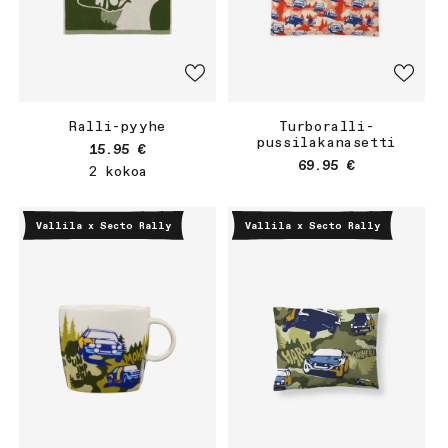
Ralli-pyyhe
Turboralli-
pussilakanasetti
Normaalihinta
15.95 €
Normaalihinta
69.95 €
2 kokoa
Vallila x Secto Rally
Vallila x Secto Rally