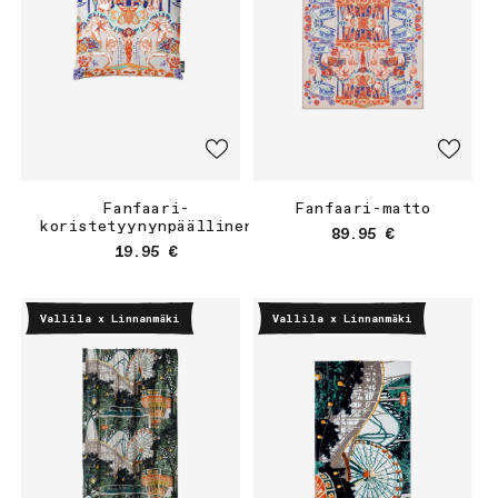
Fanfaari-
Fanfaari-matto
koristetyynynpäällinen
Normaalihinta
89.95 €
Normaalihinta
19.95 €
Vallila x Linnanmäki
Vallila x Linnanmäki