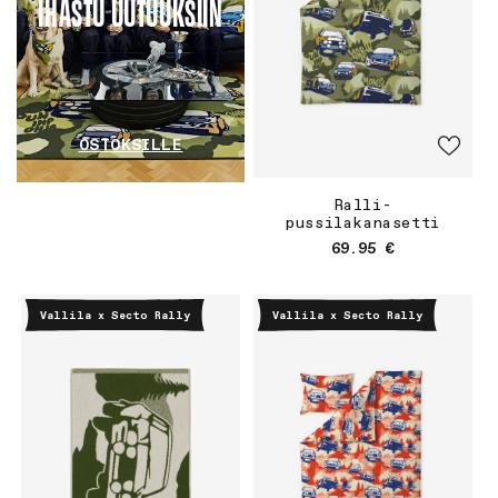
IHASTU UUTUUKSIIN
OSTOKSILLE
Ralli-
pussilakanasetti
Normaalihinta
69.95 €
Vallila x Secto Rally
Vallila x Secto Rally