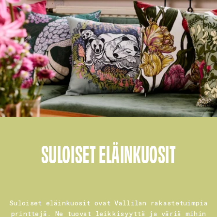
SULOISET ELÄINKUOSIT
Suloiset eläinkuosit ovat Vallilan rakastetuimpia
printtejä. Ne tuovat leikkisyyttä ja väriä mihin