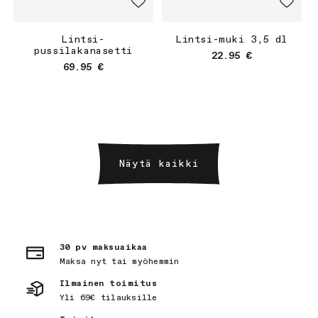
Lintsi-
Lintsi-muki 3,5 dl
pussilakanasetti
Normaalihinta
22.95 €
Normaalihinta
69.95 €
Näytä kaikki
30 pv maksuaikaa
Maksa nyt tai myöhemmin
Ilmainen toimitus
Yli 69€ tilauksille