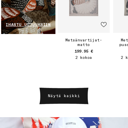
IHASTU UUTUUKSIIN
Metsänvartijat-
Me
matto
pus
Normaalihinta
199.95 €
2 kokoa
2 k
Näytä kaikki