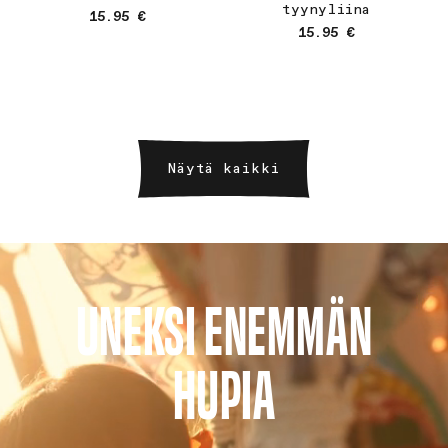
tyynyliina
Normaalihinta
15.95 €
Normaalihinta
15.95 €
Näytä kaikki
UNEKSI ENEMMÄN
HUPIA