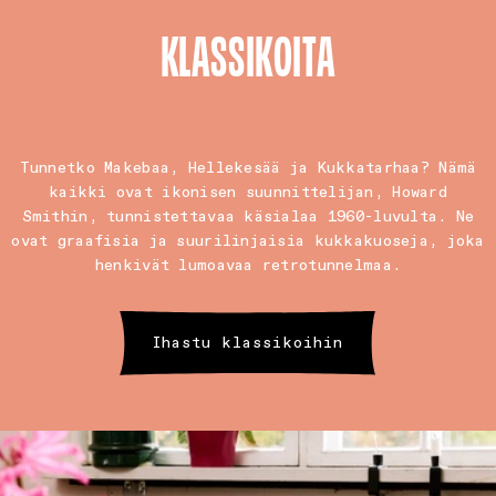
KLASSIKOITA
Tunnetko Makebaa, Hellekesää ja Kukkatarhaa? Nämä
kaikki ovat ikonisen suunnittelijan, Howard
Smithin, tunnistettavaa käsialaa 1960-luvulta. Ne
ovat graafisia ja suurilinjaisia kukkakuoseja, joka
henkivät lumoavaa retrotunnelmaa.
Ihastu klassikoihin