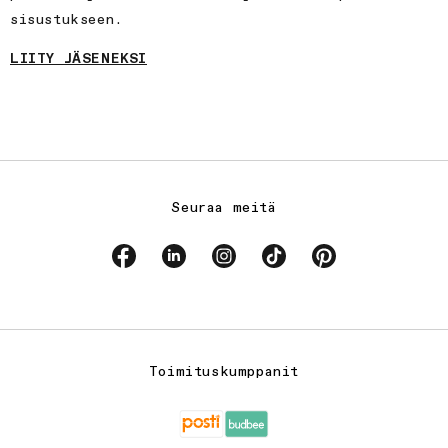
sisustukseen.
LIITY JÄSENEKSI
Seuraa meitä
Facebook
Linkedin
Instagram
TikTok
Pinterest
Toimituskumppanit