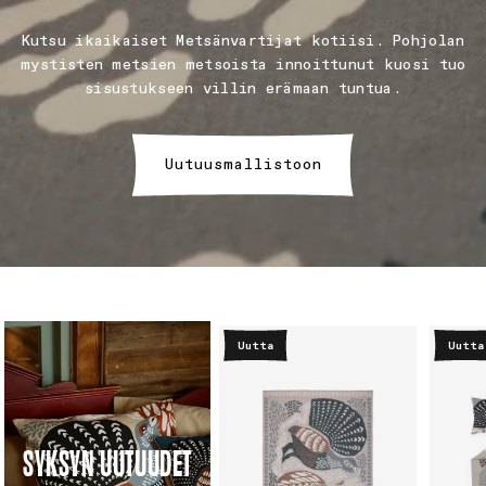
Kutsu ikaikaiset Metsänvartijat kotiisi. Pohjolan
mystisten metsien metsoista innoittunut kuosi tuo
sisustukseen villin erämaan tuntua.
Uutuusmallistoon
Uutta
Uutta
SYKSYN UUTUUDET