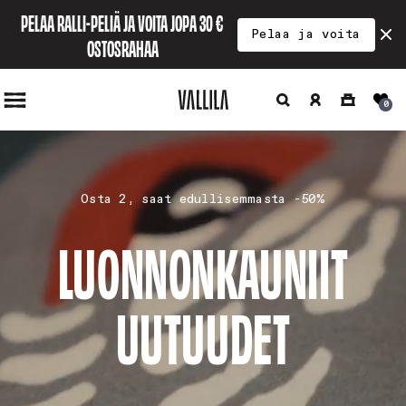
Ohita ja
PELAA RALLI-PELIÄ JA VOITA JOPA 30 € 
siirry
Pelaa ja voita
sisältöön
OSTOSRAHAA
Hae
Kirjaudu
Ostoskori
0
sisään
Osta 2, saat edullisemmasta -50%
LUONNONKAUNIIT
UUTUUDET