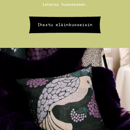
tahansa huoneeseen.
Ihastu eläinkuoseisin