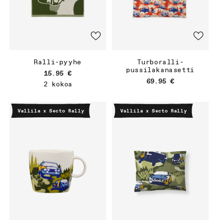
Ralli-pyyhe
Turboralli-
pussilakanasetti
Normaalihinta
15.95 €
Normaalihinta
69.95 €
2 kokoa
Vallila x Secto Rally
Vallila x Secto Rally