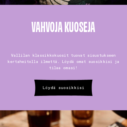
VAHVOJA KUOSEJA
Vallilan klassikkokuosit tuovat sisustukseen
kertaheitolla ilmettä. Löydä omat suosikkisi ja
tilaa omasi!
Löydä suosikkisi