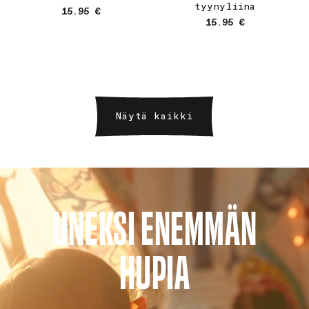
tyynyliina
Normaalihinta
15.95 €
Normaalihinta
15.95 €
Näytä kaikki
UNEKSI ENEMMÄN
HUPIA