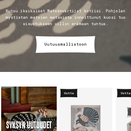
Kutsu ikaikaiset Metsänvartijat kotiisi. Pohjolan
mystisten metsien metsoista innoittunut kuosi tuo
sisustukseen villin erämaan tuntua.
Uutuusmallistoon
Uutta
Uutta
SYKSYN UUTUUDET