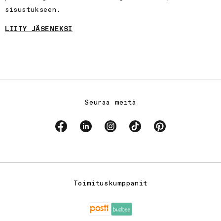
sisustukseen.
LIITY JÄSENEKSI
Seuraa meitä
Facebook
Linkedin
Instagram
TikTok
Pinterest
Toimituskumppanit