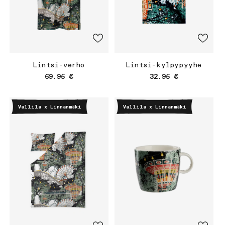
Lintsi-verho
Lintsi-kylpypyyhe
Normaalihinta
Normaalihinta
69.95 €
32.95 €
Vallila x Linnanmäki
Vallila x Linnanmäki