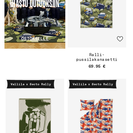
IHASTU UUTUUKSIIN
OSTOKSILLE
Ralli-
pussilakanasetti
Normaalihinta
69.95 €
Vallila x Secto Rally
Vallila x Secto Rally