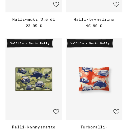
Ralli-muki 3,5 dl
Ralli-tyynyliina
Normaalihinta
Normaalihinta
23.95 €
15.95 €
Vallila x Secto Rally
Vallila x Secto Rally
Ralli-kynnysmatto
Turboralli-