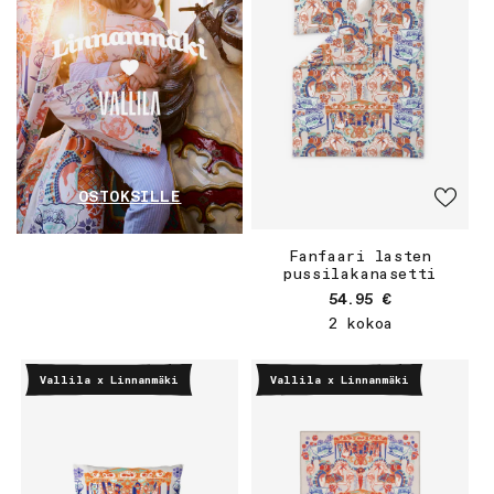
OSTOKSILLE
Fanfaari lasten
pussilakanasetti
Normaalihinta
54.95 €
2 kokoa
Vallila x Linnanmäki
Vallila x Linnanmäki