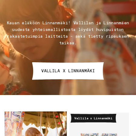
Kauan eläköön Linnanmäki! Vallilan ja Linnanmäen
uudesta yhteismallistosta löydät huvipuiston
rakastetuimpia laitteita – sekä tietty ripauksen
taikaa.
VALLILA X LINNANMÄKI
Vallila x Linnanmäki