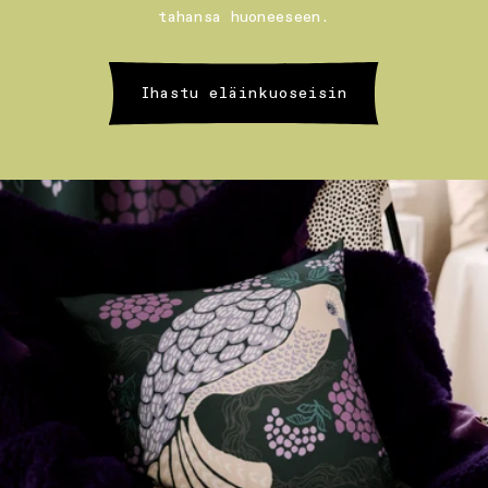
tahansa huoneeseen.
Ihastu eläinkuoseisin