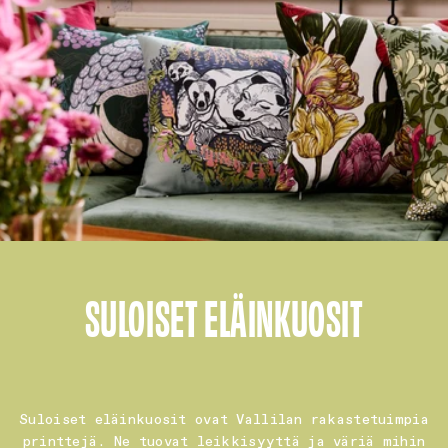
SULOISET ELÄINKUOSIT
Suloiset eläinkuosit ovat Vallilan rakastetuimpia
printtejä. Ne tuovat leikkisyyttä ja väriä mihin