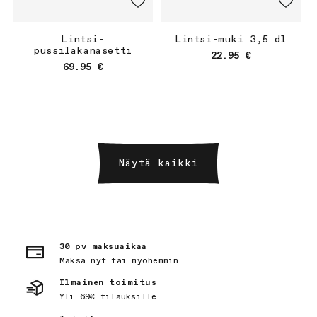
Lintsi-
Lintsi-muki 3,5 dl
pussilakanasetti
Normaalihinta
22.95 €
Normaalihinta
69.95 €
Näytä kaikki
30 pv maksuaikaa
Maksa nyt tai myöhemmin
Ilmainen toimitus
Yli 69€ tilauksille