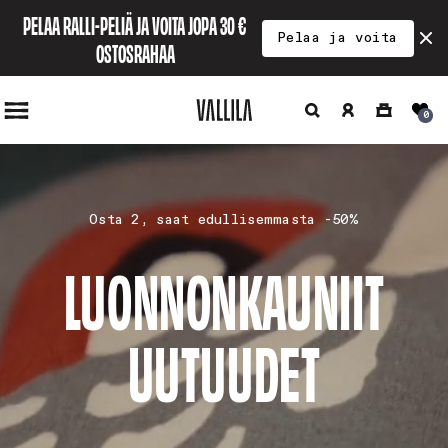
Ohita ja
PELAA RALLI-PELIÄ JA VOITA JOPA 30 € 
siirry
Pelaa ja voita
sisältöön
OSTOSRAHAA
Hae
Kirjaudu
Ostoskori
0
sisään
Osta 2, saat edullisemmasta -50%
LUONNONKAUNIIT
UUTUUDET