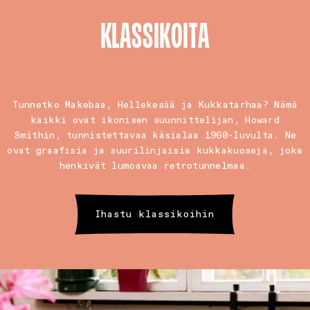
KLASSIKOITA
Tunnetko Makebaa, Hellekesää ja Kukkatarhaa? Nämä
kaikki ovat ikonisen suunnittelijan, Howard
Smithin, tunnistettavaa käsialaa 1960-luvulta. Ne
ovat graafisia ja suurilinjaisia kukkakuoseja, joka
henkivät lumoavaa retrotunnelmaa.
Ihastu klassikoihin