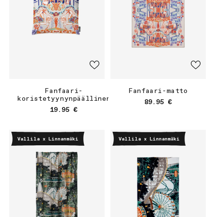
Fanfaari-
Fanfaari-matto
koristetyynynpäällinen
Normaalihinta
89.95 €
Normaalihinta
19.95 €
Vallila x Linnanmäki
Vallila x Linnanmäki