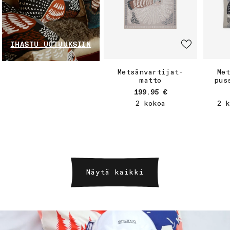
IHASTU UUTUUKSIIN
Metsänvartijat-
Me
matto
pus
Normaalihinta
199.95 €
2 kokoa
2 k
Näytä kaikki